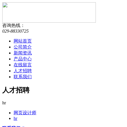
咨询热线：
029-88330725
网站首页
公司简介
新闻资讯
产品中心
在线留言
人才招聘
联系我们
人才招聘
hr
网页设计师
hr