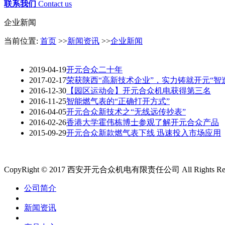
联系我们
Contact us
企业新闻
当前位置:
首页
>>
新闻资讯
>>
企业新闻
2019-04-19
开元合众二十年
2017-02-17
荣获陕西“高新技术企业”，实力铸就开元“智
2016-12-30
【园区运动会】开元合众机电获得第三名
2016-11-25
智能燃气表的“正确打开方式”
2016-04-05
开元合众新技术之“无线远传抄表”
2016-02-26
香港大学霍伟栋博士参观了解开元合众产品
2015-09-29
开元合众新款燃气表下线 迅速投入市场应用
CopyRight © 2017 西安开元合众机电有限责任公司 All Rights Res
公司简介
新闻资讯